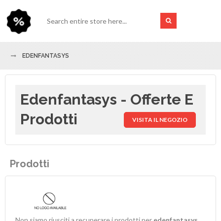
EDENFANTASYS
Edenfantasys - Offerte E
Prodotti
VISITA IL NEGOZIO
Prodotti
Non siamo riusciti a recuperare i prodotti per
edenfantasys
.