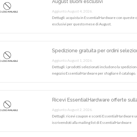
August Buoni esclusivi
Aggiunto August 4, 2026.
Dettagli: acquista in EssentialHardware con queste 
esclusivi per questo mese di August.
Spedizione gratuita per ordini selezio
Aggiunto August 1, 2026.
Dettagli: i prodotti selezionati includono la spedizione 
negozio EssentialHardware per sfogliare il catalogo.
Ricevi EssentialHardware offerte sull
Aggiunto August 2, 2026.
Dettagli: ricevi coupon e sconti EssentialHardware un
iscrivendoti alla mailing list di EssentialHardware