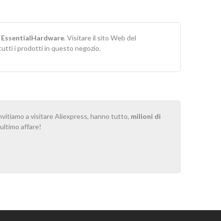
r
EssentialHardware
. Visitare il sito Web del
tti i prodotti in questo negozio.
invitiamo a visitare Aliexpress, hanno tutto,
milioni di
o ultimo affare!