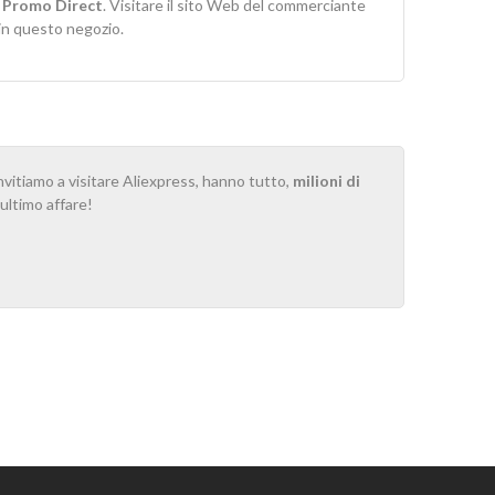
r
Promo Direct
. Visitare il sito Web del commerciante
 in questo negozio.
invitiamo a visitare Aliexpress, hanno tutto,
milioni di
o ultimo affare!