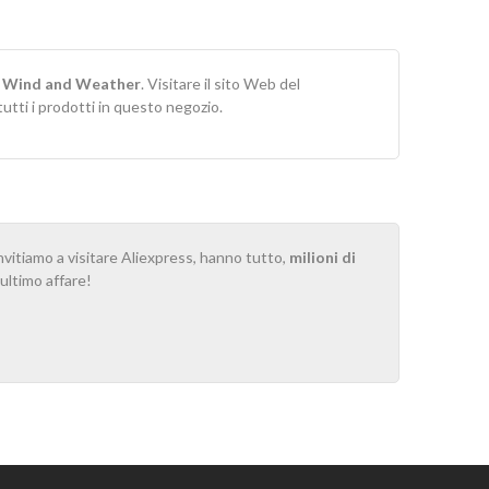
r
Wind and Weather
. Visitare il sito Web del
tti i prodotti in questo negozio.
invitiamo a visitare Aliexpress, hanno tutto,
milioni di
o ultimo affare!