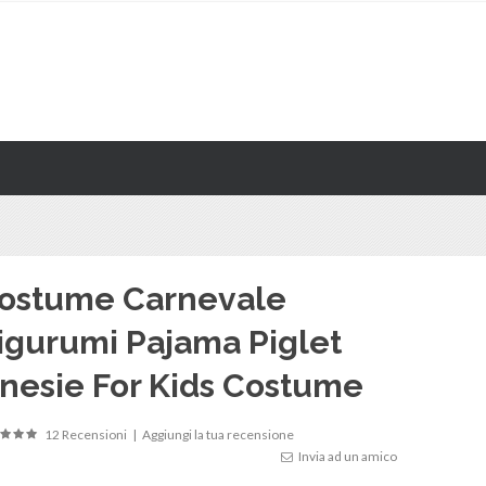
ostume Carnevale
igurumi Pajama Piglet
nesie For Kids Costume
12 Recensioni
|
Aggiungi la tua recensione
Invia ad un amico