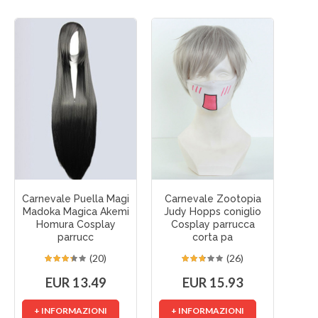
Carnevale Puella Magi
Carnevale Zootopia
Car
Madoka Magica Akemi
Judy Hopps coniglio
Homura Cosplay
Cosplay parrucca
Ca
parrucc
corta pa
p
(20)
(26)
EUR 13.49
EUR 15.93
+ INFORMAZIONI
+ INFORMAZIONI
+