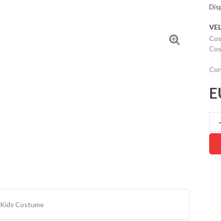
Disp
VE
Cos
Co
Con
E
r Kids Costume