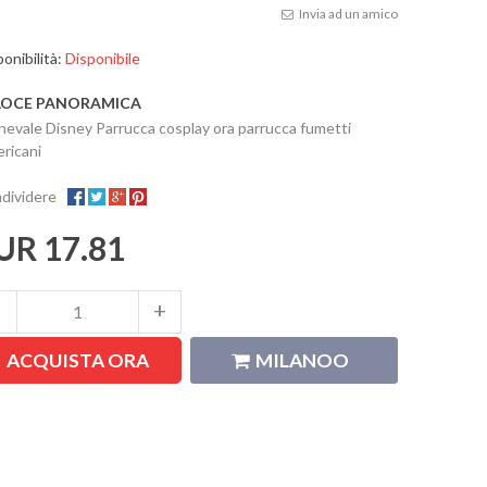
Invia ad un amico
onibilità:
Disponibile
LOCE PANORAMICA
nevale Disney Parrucca cosplay ora parrucca fumetti
ricani
dividere
UR 17.81
ACQUISTA ORA
MILANOO