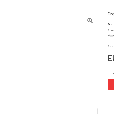
Disp
VE
Car
Ame
Con
E