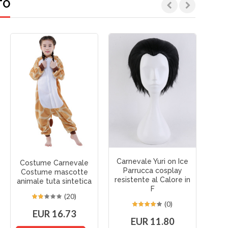
TO
Carnevale Yuri on Ice
Costume Carnevale
Co
Parrucca cosplay
Costume mascotte
Din
resistente al Calore in
animale tuta sintetica
sint
F
(20)
(0)
EUR 16.73
EUR 11.80